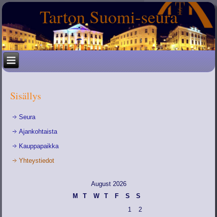
Tarton Suomi-seura
Sisällys
Seura
Ajankohtaista
Kauppapaikka
Yhteystiedot
August 2026
M
T
W
T
F
S
S
1
2