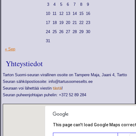
3
4
5
6
7
8
9
10
11
12
13
14
15
16
17
18
19
20
21
22
23
24
25
26
27
28
29
30
31
« Sep
Yhteystiedot
Tarton Suomi-seuran virallinen osoite on Tampere Maja, Jaani 4, Tartto
Seuran sähköpostiosoite: info@tartusoomeselts.ee
Seuraan voi lähettää viestin
tästä
!
Seuran puheenjohtajan puhelin: +372 52 89 284
This page can't load Google Maps correct