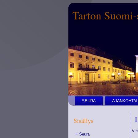
Tarton Suomi-
SEURA
AJANKOHTAI
L
Sisällys
Vir
Seura