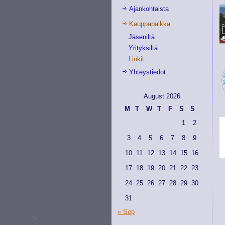
Ajankohtaista
Kauppapaikka
Jäseniltä
Yrityksiltä
Linkit
Yhteystiedot
August 2026
M
T
W
T
F
S
S
1
2
3
4
5
6
7
8
9
10
11
12
13
14
15
16
17
18
19
20
21
22
23
24
25
26
27
28
29
30
31
« Sep