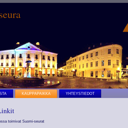
seura
STA
KAUPPAPAIKKA
YHTEYSTIEDOT
inkit
ossa toimivat Suomi-seurat