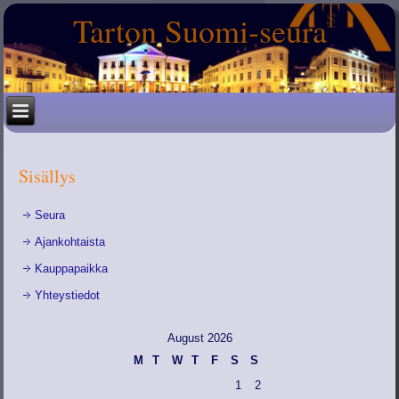
Tarton Suomi-seura
Sisällys
Seura
Ajankohtaista
Kauppapaikka
Yhteystiedot
August 2026
M
T
W
T
F
S
S
1
2